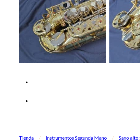
Tienda
/
Instrumentos Segunda Mano
/
Saxo alt