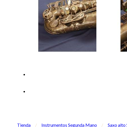
Tienda
/
Instrumentos Segunda Mano
/
Saxo alt