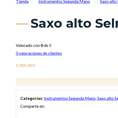
Tienda
/
Instrumentos Segunda Mano
/
Saxo alt
Saxo alto Se
Valorado con
0
de 5
0
valoraciones de clientes
5.000,00
€
Categorías:
Instrumentos Segunda Mano
,
Saxo alto 
Comparte en: