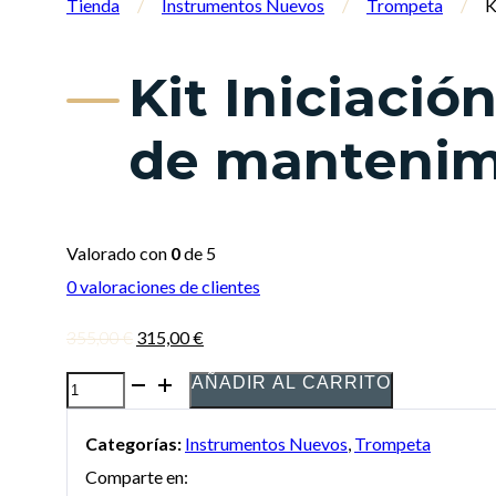
Tienda
/
Instrumentos Nuevos
/
Trompeta
/
K
Kit Iniciació
de mantenimi
Valorado con
0
de 5
0
valoraciones de clientes
El
El
355,00
€
315,00
€
precio
precio
AÑADIR AL CARRITO
Kit
original
actual
Iniciación:
era:
es:
Categorías:
Instrumentos Nuevos
,
Trompeta
Trompeta
355,00 €.
315,00 €.
Comparte en:
Harlem