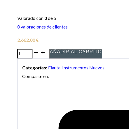
Valorado con
0
de 5
0
valoraciones de clientes
2.662,00
€
AÑADIR AL CARRITO
Flauta
travesera
Categorías:
Flauta
,
Instrumentos Nuevos
Yamaha
Comparte en:
YFL-
482
cantidad