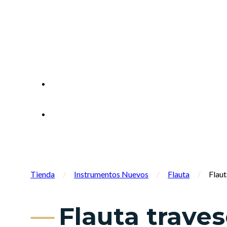
Tienda
/
Instrumentos Nuevos
/
Flauta
/
Flau
Flauta trave