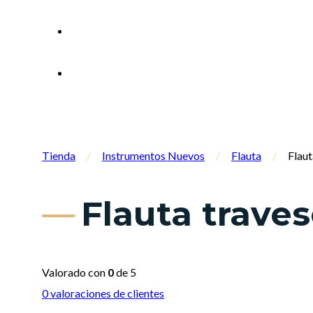
Tienda
/
Instrumentos Nuevos
/
Flauta
/
Flau
Flauta trave
Valorado con
0
de 5
0
valoraciones de clientes