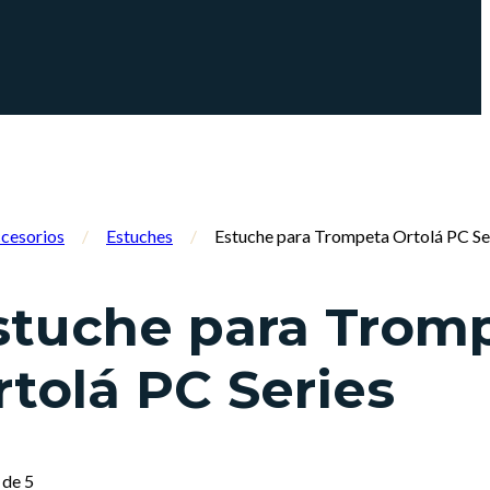
cesorios
/
Estuches
/
Estuche para Trompeta Ortolá PC Se
stuche para Trom
rtolá PC Series
de 5