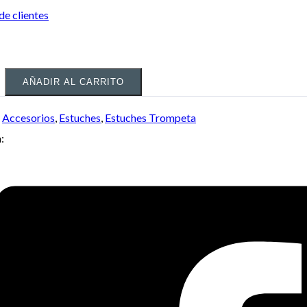
de clientes
AÑADIR AL CARRITO
:
Accesorios
,
Estuches
,
Estuches Trompeta
: