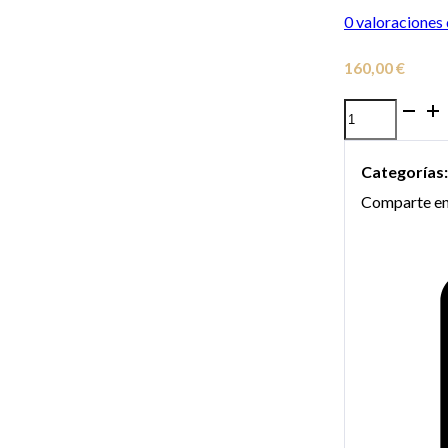
0
valoraciones 
160,00
€
Estuche
para
Categorías
Trompeta
Comparte en
Ortolá
PC
Series
cantidad