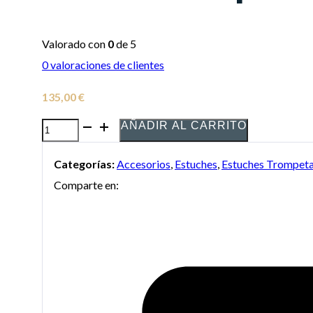
Valorado con
0
de 5
0
valoraciones de clientes
135,00
€
AÑADIR AL CARRITO
Estuche
para
Categorías:
Accesorios
,
Estuches
,
Estuches Trompet
Trompeta
Comparte en:
+
Flugelhorn
ORTOLA
8260
cantidad