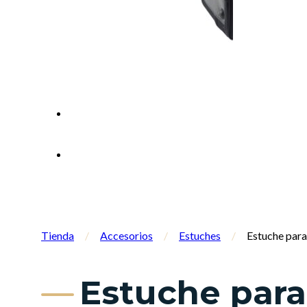
Tienda
/
Accesorios
/
Estuches
/
Estuche par
Estuche par