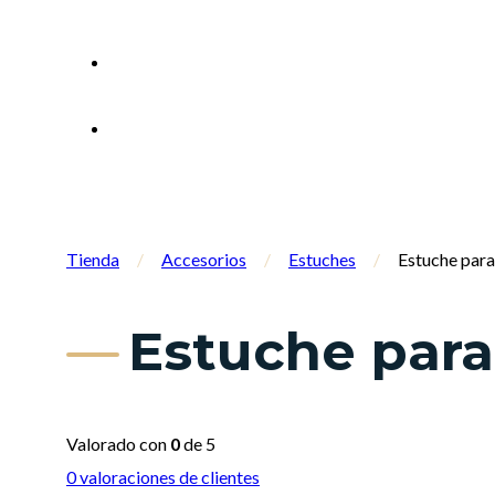
Tienda
/
Accesorios
/
Estuches
/
Estuche pa
Estuche par
Valorado con
0
de 5
0
valoraciones de clientes