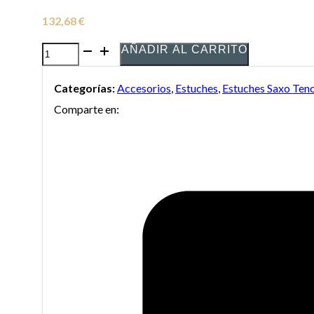
132,68
€
AÑADIR AL CARRITO
Estuche
para
Categorías:
Accesorios
,
Estuches
,
Estuches Saxo Ten
Saxo
Comparte en:
Tenor
ORTOLA
9903
BGD
NEGRO
cantidad