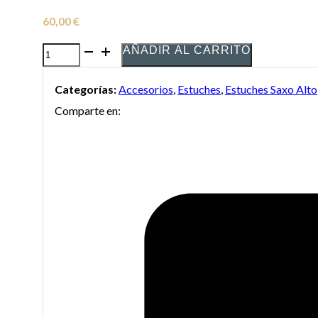
60,00
€
AÑADIR AL CARRITO
Estuche
para
Categorías:
Accesorios
,
Estuches
,
Estuches Saxo Alto
Saxo
Comparte en:
Alto
ORTOLA
Styrofoam
Ref.
114
cantidad