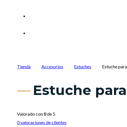
Tienda
/
Accesorios
/
Estuches
/
Estuche par
Estuche para
Valorado con
0
de 5
0
valoraciones de clientes