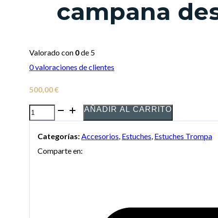
campana de
Valorado con
0
de 5
0
valoraciones de clientes
500,00
€
AÑADIR AL CARRITO
Estuche
Bags
Categorías:
Accesorios
,
Estuches
,
Estuches Trompa
Super
Comparte en:
Flight
Basic
para
trompa
campana