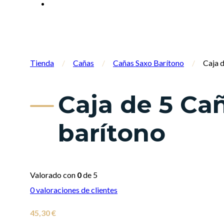
Tienda
/
Cañas
/
Cañas Saxo Barítono
/
Caja 
Caja de 5 Ca
barítono
Valorado con
0
de 5
0
valoraciones de clientes
45,30
€