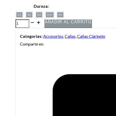
Dureza:
2.5
3.0
3.5
3.5+
4.0
AÑADIR AL CARRITO
Caja
de
Categorías:
Accesorios
,
Cañas
,
Cañas Clarinete
10
Comparte en:
Cañas
Vandoren
56
Rue
Lepic
para
Clarinete
Sib
cantidad