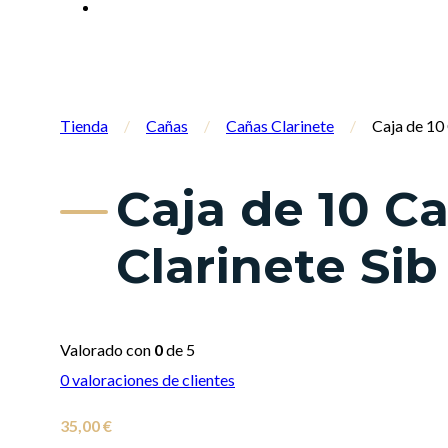
Tienda
/
Cañas
/
Cañas Clarinete
/
Caja de 10
Caja de 10 C
Clarinete Sib
Valorado con
0
de 5
0
valoraciones de clientes
35,00
€