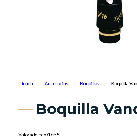
Tienda
/
Accesorios
/
Boquillas
/
Boquilla Va
Boquilla Van
Valorado con
0
de 5