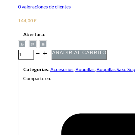
0
valoraciones de clientes
144,00
€
Abertura:
S6
S7
S8
AÑADIR AL CARRITO
Boquilla
Vandoren
Categorías:
Accesorios
,
Boquillas
,
Boquillas Saxo So
V16
Comparte en:
para
saxo
soprano
cantidad