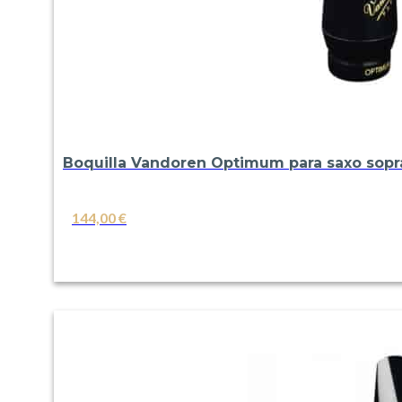
Boquilla Vandoren Optimum para saxo sop
144,00
€
VER