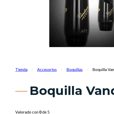
Tienda
/
Accesorios
/
Boquillas
/
Boquilla Van
Boquilla Van
Valorado con
0
de 5