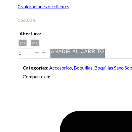
0
valoraciones de clientes
166,00
€
Abertura:
SP3
SP4
AÑADIR AL CARRITO
Boquilla
Vandoren
Categorías:
Accesorios
,
Boquillas
,
Boquillas Saxo So
Profile
Comparte en:
para
saxo
soprano
cantidad