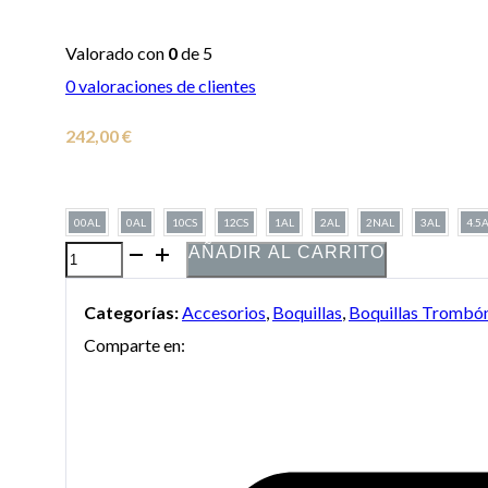
Valorado con
0
de 5
0
valoraciones de clientes
242,00
€
00AL
0AL
10CS
12CS
1AL
2AL
2NAL
3AL
4.5
AÑADIR AL CARRITO
Boquilla
Denis
Categorías:
Accesorios
,
Boquillas
,
Boquillas Trombó
Wick
Comparte en:
Heritage
3180G
Dorada
para
Trombón