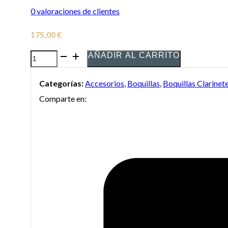
0
valoraciones de clientes
175,00
€
AÑADIR AL CARRITO
Boquilla
Selmer
Categorías:
Accesorios
,
Boquillas
,
Boquillas Clarinet
Density
Comparte en:
para
Clarinete
cantidad