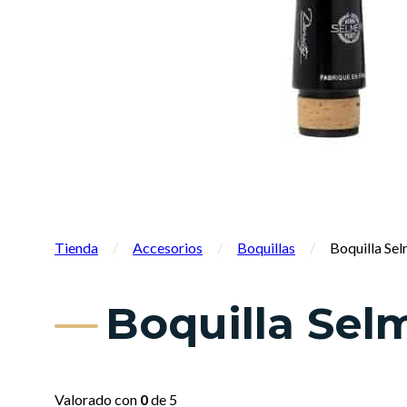
Tienda
/
Accesorios
/
Boquillas
/
Boquilla Sel
Boquilla Sel
Valorado con
0
de 5