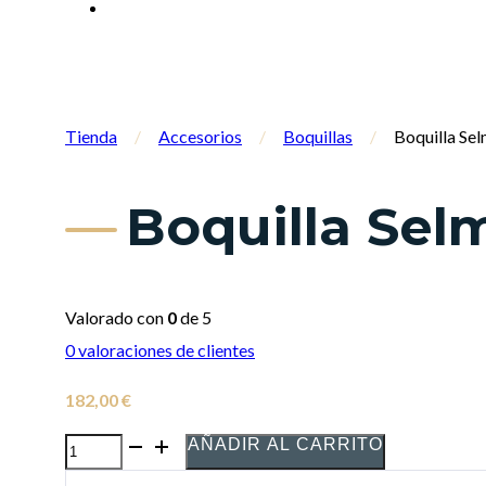
Tienda
/
Accesorios
/
Boquillas
/
Boquilla Se
Boquilla Sel
Valorado con
0
de 5
0
valoraciones de clientes
182,00
€
AÑADIR AL CARRITO
Boquilla
Selmer