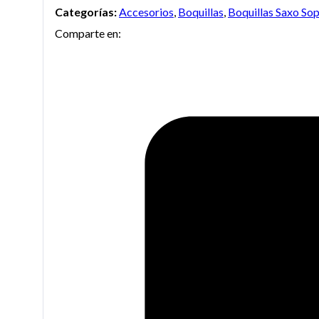
Categorías:
Accesorios
,
Boquillas
,
Boquillas Saxo So
Concept
Comparte en:
para
Saxo
Soprano
cantidad