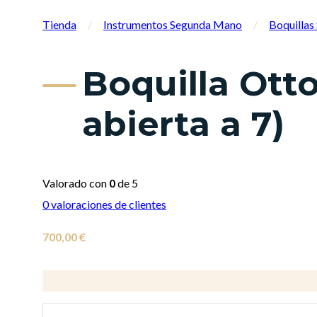
Tienda
/
Instrumentos Segunda Mano
/
Boquilla
Boquilla Otto
abierta a 7)
Valorado con
0
de 5
0
valoraciones de clientes
700,00
€