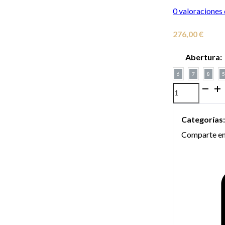
0
valoraciones 
276,00
€
Abertura:
6
7
8
5
Boquilla
Meyer
Categorías
para
Comparte en
saxo
barítono
cantidad