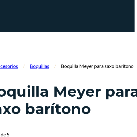
cesorios
/
Boquillas
/
Boquilla Meyer para saxo barítono
oquilla Meyer par
axo barítono
de 5