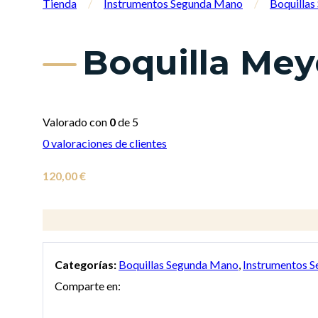
Tienda
/
Instrumentos Segunda Mano
/
Boquilla
Boquilla Mey
Valorado con
0
de 5
0
valoraciones de clientes
120,00
€
Categorías:
Boquillas Segunda Mano
,
Instrumentos 
Comparte en: