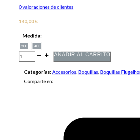
0
valoraciones de clientes
140,00
€
Medida:
2FL
4FL
AÑADIR AL CARRITO
Boquilla
Denis
Categorías:
Accesorios
,
Boquillas
,
Boquillas Flugelho
Wick
Comparte en:
4884
Dorada
para
Flugelhorn
cantidad