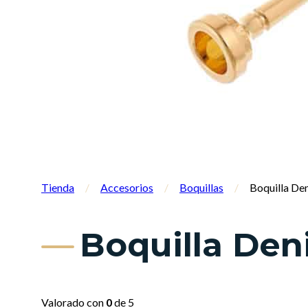
Tienda
/
Accesorios
/
Boquillas
/
Boquilla De
Boquilla Den
Valorado con
0
de 5