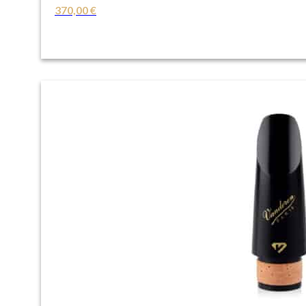
370,00
€
VER