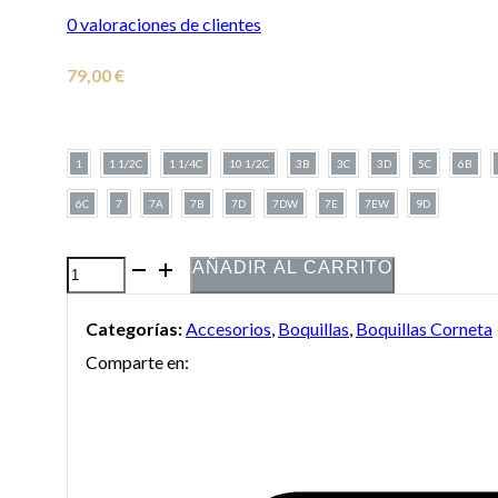
0
valoraciones de clientes
79,00
€
1
1 1/2C
1 1/4C
10 1/2C
3B
3C
3D
5C
6B
6C
7
7A
7B
7D
7DW
7E
7EW
9D
AÑADIR AL CARRITO
Boquilla
Bach
Categorías:
Accesorios
,
Boquillas
,
Boquillas Corneta
modelo
Comparte en:
standard
para
Corneta
cantidad