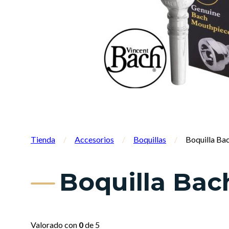
Tienda
/
Accesorios
/
Boquillas
/
Boquilla Ba
Boquilla Bac
Valorado con
0
de 5