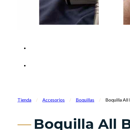
Tienda
/
Accesorios
/
Boquillas
/
Boquilla Al
Boquilla All 