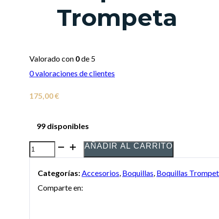
Trompeta
Valorado con
0
de 5
0
valoraciones de clientes
175,00
€
99 disponibles
AÑADIR AL CARRITO
Boquilla
All
Categorías:
Accesorios
,
Boquillas
,
Boquillas Trompe
Brass
Comparte en:
modelo
"Jorge