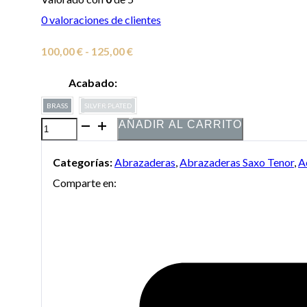
0
valoraciones de clientes
Rango
100,00
€
-
125,00
€
de
Acabado:
precios:
BRASS
SILVER PLATED
desde
AÑADIR AL CARRITO
Abrazadera
100,00 €
Boston
hasta
Categorías:
Abrazaderas
,
Abrazaderas Saxo Tenor
,
A
Sax
125,00 €
Comparte en:
Shop
"Superlative"
para
saxo
tenor
cantidad