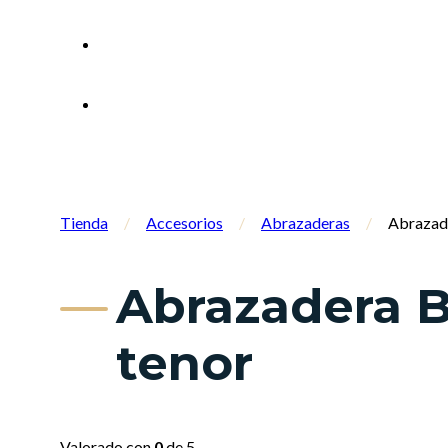
Tienda
/
Accesorios
/
Abrazaderas
/
Abrazade
Abrazadera B
tenor
Valorado con
0
de 5